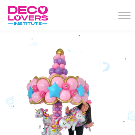
Diplomado
Actos de grado
Decoclases
PBD+
Contacto
Iniciar Sesión