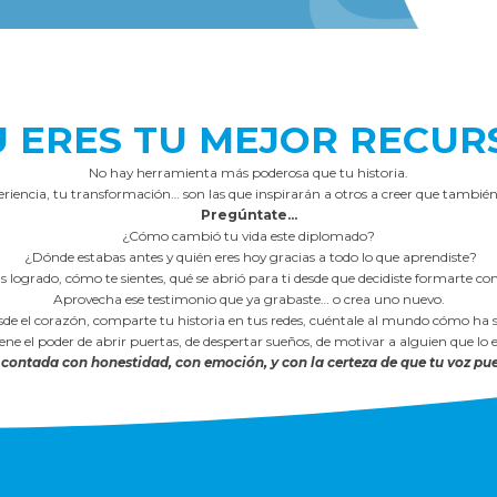
U ERES TU MEJOR RECUR
No hay herramienta más poderosa que tu historia.
eriencia, tu transformación… son las que inspirarán a otros a creer que también e
Pregúntate...
¿Cómo cambió tu vida este diplomado?
¿Dónde estabas antes y quién eres hoy gracias a todo lo que aprendiste?
 logrado, cómo te sientes, qué se abrió para ti desde que decidiste formarte 
Aprovecha ese testimonio que ya grabaste… o crea uno nuevo.
de el corazón, comparte tu historia en tus redes, cuéntale al mundo cómo ha s
ene el poder de abrir puertas, de despertar sueños, de motivar a alguien que lo 
 contada con honestidad, con emoción, y con la certeza de que tu voz pue