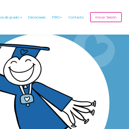
os de grado
Decoclases
PBD+
Contacto
Iniciar Sesión