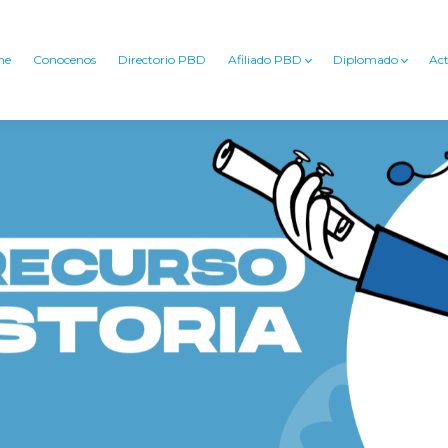
me
Conocenos
Directorio PBD
Afiliado PBD
Diplomado
Act