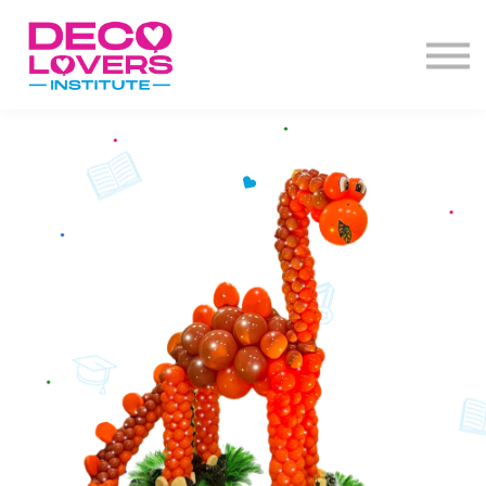
Diplomado
Actos de grado
Decoclases
PBD+
Contacto
Iniciar Sesión