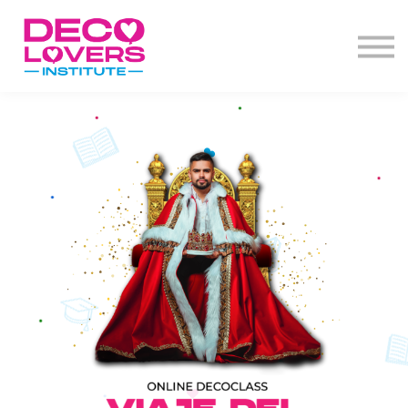
Diplomado
Actos de grado
Decoclases
PBD+
Contacto
Iniciar Sesión