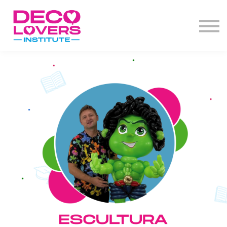
Diplomado
Actos de grado
Decoclases
PBD+
Contacto
Iniciar Sesión