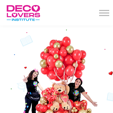
Diplomado
Actos de grado
Decoclases
PBD+
Contacto
Iniciar Sesión