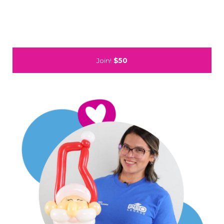
Join!
$50