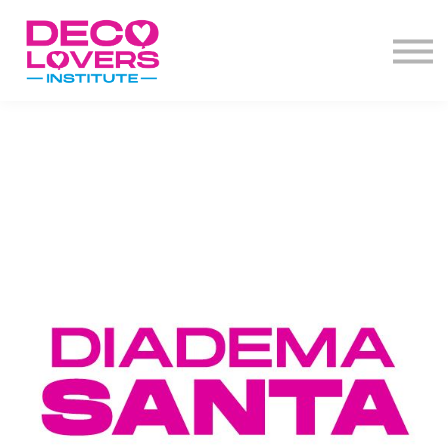
Diplomado
Actos de grado
Decoclases
PBD+
Contacto
Iniciar Sesión