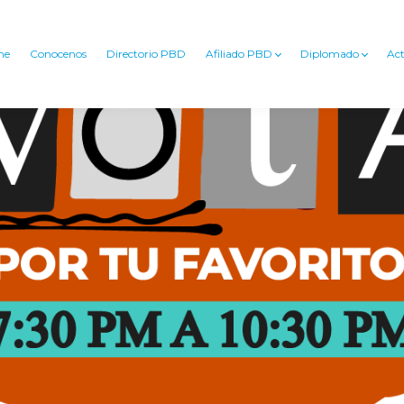
me
Conocenos
Directorio PBD
Afiliado PBD
Diplomado
Act