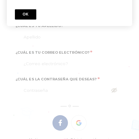
OK
*
¿CUÁL ES TU APELLIDO?
*
¿CUÁL ES TU CORREO ELECTRÓNICO?
*
¿CUÁL ES LA CONTRASEÑA QUE DESEAS?
o