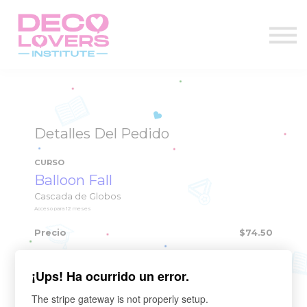
Diplomado
Actos de grado
Decoclases
PBD+
Contacto
Iniciar Sesión
Detalles Del Pedido
CURSO
Balloon Fall
Cascada de Globos
Acceso para
12
meses
Precio
$74.50
¡Ups! Ha ocurrido un error.
crea una cuenta
The stripe gateway is not properly setup.
¿CUÁL ES TU NOMBRE?