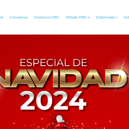
me
Conocenos
Directorio PBD
Afiliado PBD
Diplomado
Act