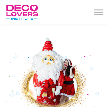
Diplomado
Actos de grado
Decoclases
PBD+
Contacto
Iniciar Sesión